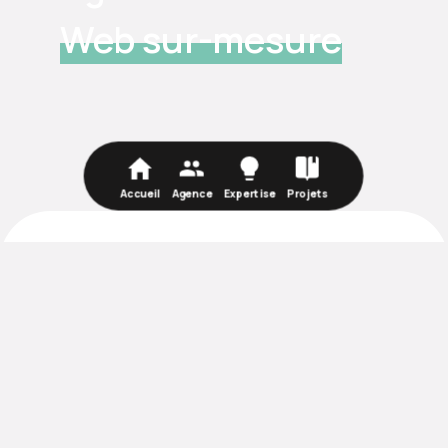
Web sur-mesure
Accueil
Agence
Expertise
Projets
Application
Création, refonte et développement, telles sont
les expertises de Backstages.
Notre vision, vous n’êtes pas spectateur de votre